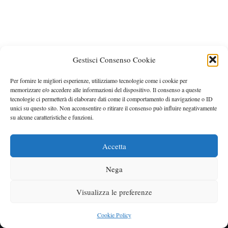
Gestisci Consenso Cookie
Per fornire le migliori esperienze, utilizziamo tecnologie come i cookie per
memorizzare e/o accedere alle informazioni del dispositivo. Il consenso a queste
tecnologie ci permetterà di elaborare dati come il comportamento di navigazione o ID
unici su questo sito. Non acconsentire o ritirare il consenso può influire negativamente
su alcune caratteristiche e funzioni.
Accetta
Nega
Neve
| Powered by
WordPress
Visualizza le preferenze
Museum für Naturkunde
iDiv
@Rozzi_Roberto
ORCID
Google Scholar
Researchgate
Cookie Policy
Cookie Policy (UE)